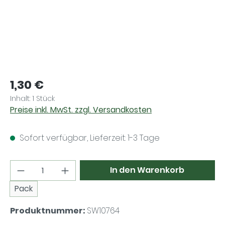
Regulärer Preis:
1,30 €
Inhalt:
1 Stück
Preise inkl. MwSt. zzgl. Versandkosten
Sofort verfügbar, Lieferzeit: 1-3 Tage
Produkt Anzahl: Gib den gewünschten Wer
In den Warenkorb
Pack
Produktnummer:
SW10764