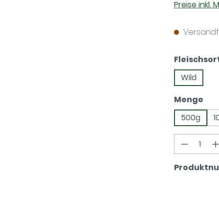
Preise inkl.
Versandfer
Fleischsor
Wild
aus
Menge
500g
1
Produkt
Produktn