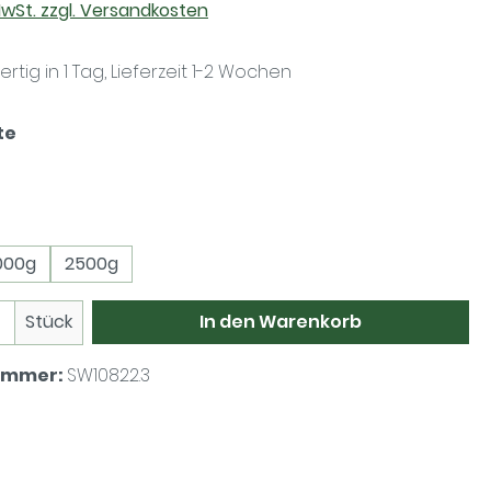
 MwSt. zzgl. Versandkosten
tig in 1 Tag, Lieferzeit 1-2 Wochen
auswählen
te
wählen
000g
2500g
 Anzahl: Gib den gewünschten Wert ein 
In den Warenkorb
Stück
ummer:
SW10822.3