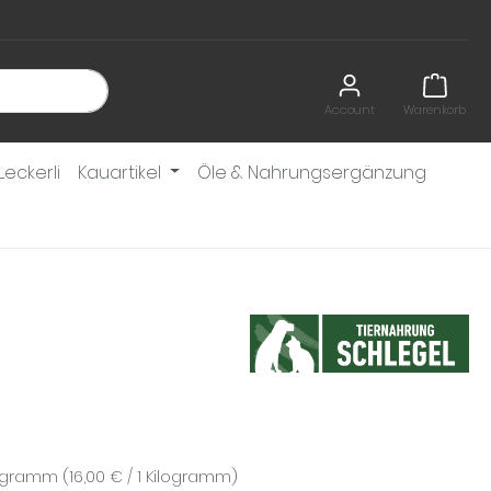
Account
Warenkorb
Leckerli
Kauartikel
Öle & Nahrungsergänzung
eis:
ilogramm
(16,00 € / 1 Kilogramm)