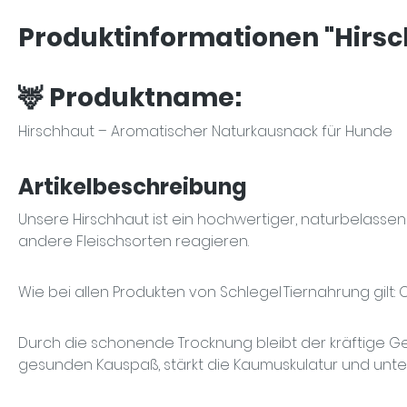
Produktinformationen "Hirsc
🦌
Produktname:
Hirschhaut – Aromatischer Naturkausnack für Hunde
Artikelbeschreibung
Unsere
Hirschhaut
ist ein hochwertiger, naturbelasse
andere Fleischsorten reagieren.
Wie bei allen Produkten von
Schlegel Tiernahrung
gilt:
O
Durch die schonende Trocknung bleibt der kräftige Ge
gesunden Kauspaß
, stärkt die Kaumuskulatur und unte