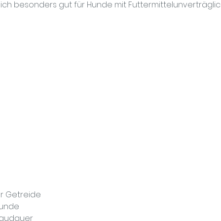
ich besonders gut für Hunde mit Futtermittelunverträglich
er Getreide
Hunde
 Kaudauer