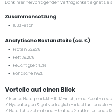
Dank ihrer hervorragenden Verträglichkeit eignet sie s
Zusammensetzung
100% Hirsch
Analytische Bestandteile (ca. %)
Protein:
53,92%
Fett:
39,20%
Feuchtigkeit:
4,21%
Rohasche:
1,98%
Vorteile auf einen Blick
✓
Reines Naturprodukt
– 100% Hirsch, ohne Zusätze od
✓
Hypoallergen & gut verträglich
– ideal für sensible 
✓
Natürliche Zahnpflege
– kräftige Struktur für lange