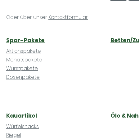
Oder über unser
Kontaktformular
.
Spar-Pakete
Betten/Z
Aktionspakete
Monatspakete
Wurstpakete
Dosenpakete
Kauartikel
Öle & Na
Würfelsnacks
Riegel