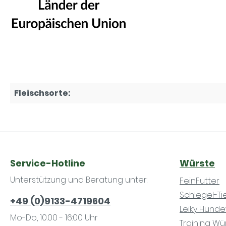
Fleischsorte:
Service-Hotline
Würste
Unterstützung und Beratung unter:
FeinFutter
Schlegel-T
+49 (0)9133-4719604
Leiky Hund
Mo-Do, 10.00 - 16:00 Uhr
Training Wü