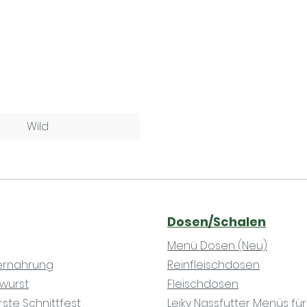
Wild
Dosen/Schalen
Menü Dosen (Neu)
iernahrung
Reinfleischdosen
ewurst
Fleischdosen
rste Schnittfest
Leiky Nassfutter Menüs fü